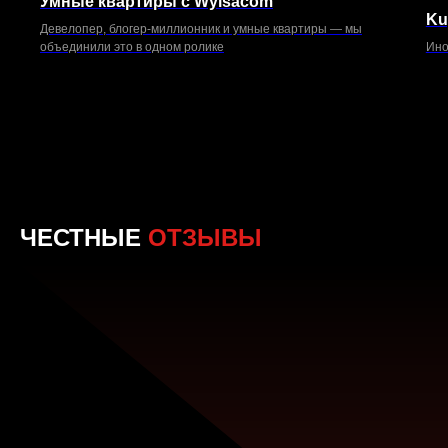
Умные квартиры с Wylsacom
Ku
Девелопер, блогер-миллионник и умные квартиры — мы
объединили это в одном ролике
Ино
19 мая
19 
ЧЕСТНЫЕ
ОТЗЫВЫ